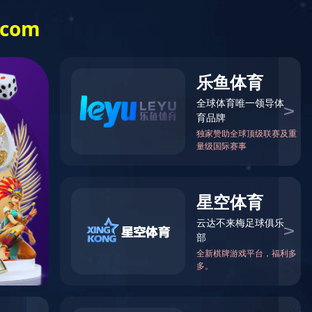
网站
English
主页
>
关于我们
>
资质荣誉